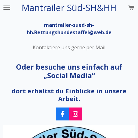
Mantrailer Süd-SH&HH
Zum
Hauptinhalt
springen
mantrailer-sued-sh-
hh.Rettungshundestaffel@web.de
Kontaktiere uns gerne per Mail
Oder besuche uns einfach auf
„Social Media“
dort erhältst du Einblicke in unsere
Arbeit.
F
I
a
n
c
s
e
t